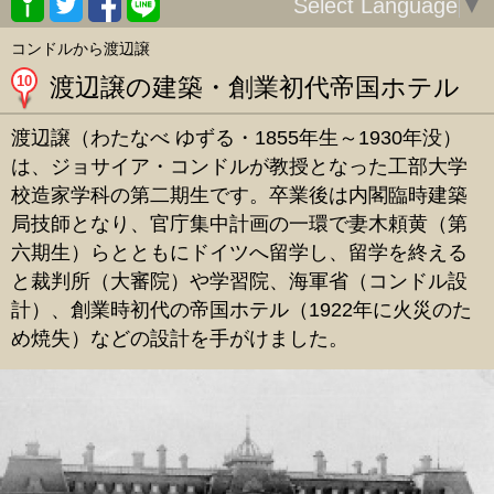
Select Language
▼
コンドルから渡辺譲
10
渡辺譲の建築・創業初代帝国ホテル
渡辺譲（わたなべ ゆずる・1855年生～1930年没）
は、ジョサイア・コンドルが教授となった工部大学
校造家学科の第二期生です。卒業後は内閣臨時建築
局技師となり、官庁集中計画の一環で妻木頼黄（第
六期生）らとともにドイツへ留学し、留学を終える
と裁判所（大審院）や学習院、海軍省（コンドル設
計）、創業時初代の帝国ホテル（1922年に火災のた
め焼失）などの設計を手がけました。