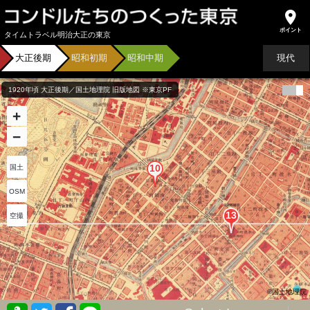
タイムトラベル明治大正の東京
大正後期
昭和初期
昭和中期
現代
1920年頃 大正後期／国土地理院 旧版地図 ※東京PF
+
−
国土
OSM
空撮
©国土地理院