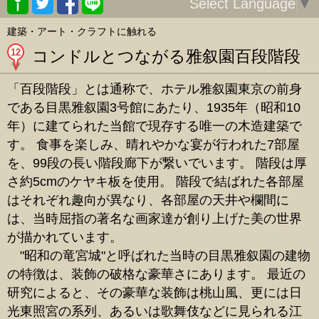
Select Language
▼
建築・アート・クラフトに触れる
12
コンドルとつながる雅叙園百段階段
「百段階段」とは通称で、ホテル雅叙園東京の前身
である目黒雅叙園3号館にあたり、1935年（昭和10
年）に建てられた当館で現存する唯一の木造建築で
す。 食事を楽しみ、晴れやかな宴が行われた7部屋
を、99段の長い階段廊下が繋いでいます。 階段は厚
さ約5cmのケヤキ板を使用。 階段で結ばれた各部屋
はそれぞれ趣向が異なり、各部屋の天井や欄間に
は、当時屈指の著名な画家達が創り上げた美の世界
が描かれています。
"昭和の竜宮城"と呼ばれた当時の目黒雅叙園の建物
の特徴は、装飾の破格な豪華さにあります。 最近の
研究によると、その豪華な装飾は桃山風、更には日
光東照宮の系列、あるいは歌舞伎などに見られる江