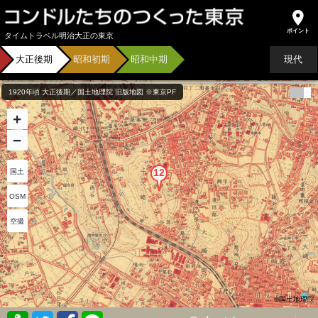
タイムトラベル明治大正の東京
大正後期
昭和初期
昭和中期
現代
1920年頃 大正後期／国土地理院 旧版地図 ※東京PF
+
−
国土
OSM
空撮
©国土地理院