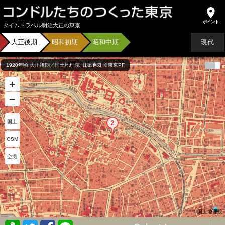
タイムトラベル明治大正の東京
大正後期
昭和初期
昭和中期
現代
1920年頃 大正後期／国土地理院 旧版地図 ※東京PF
+
−
国土
OSM
空撮
©国土地理院