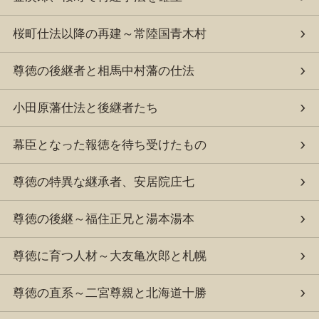
桜町仕法以降の再建～常陸国青木村
尊徳の後継者と相馬中村藩の仕法
小田原藩仕法と後継者たち
幕臣となった報徳を待ち受けたもの
尊徳の特異な継承者、安居院庄七
尊徳の後継～福住正兄と湯本湯本
尊徳に育つ人材～大友亀次郎と札幌
尊徳の直系～二宮尊親と北海道十勝