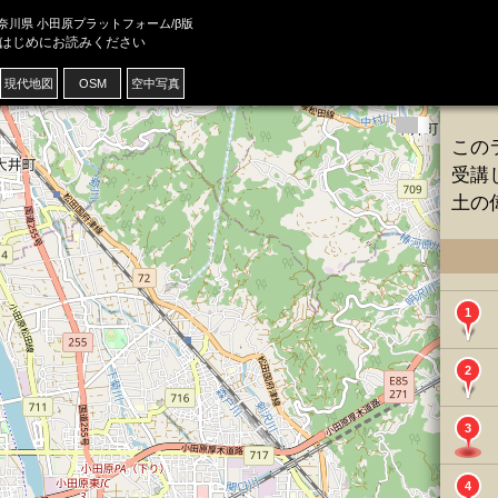
奈川県 小田原プラットフォーム/β版
はじめにお読みください
現代
地図
OSM
空中写真
この
受講
土の
1
2
3
4