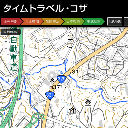
王朝中期
大正後期
米国統治
日本復帰
平成初期
現代
地図
国土地理院
+
−