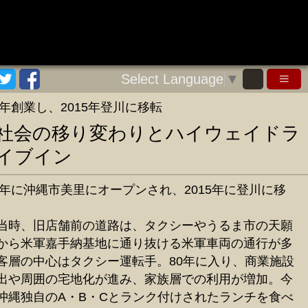
Select Language
▼
72年創業し、2015年登川に移転
社会の移り変わりとハイウェイドラ
イブイン
72年に沖縄市美里にオープンされ、2015年に登川に移
当時、旧店舗前の道路は、タクシーやうるま市の天願
から米軍嘉手納基地に通り抜ける米軍車両の通行が多
客層の中心はタクシー運転手。80年に入り、商業施設
出や周囲の宅地化が進み、家族層での利用が増加。今
沖縄独自のA・B・Cとランク付けされたランチを食べ