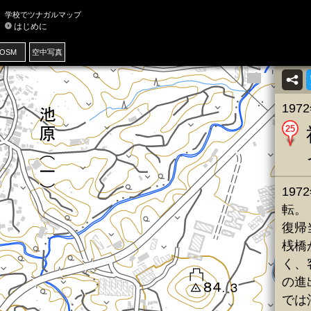
学校でツナガルマップ
はじめに
OSM
空中写真
19
25
19
転。
復帰
桟橋
く、
の進
では