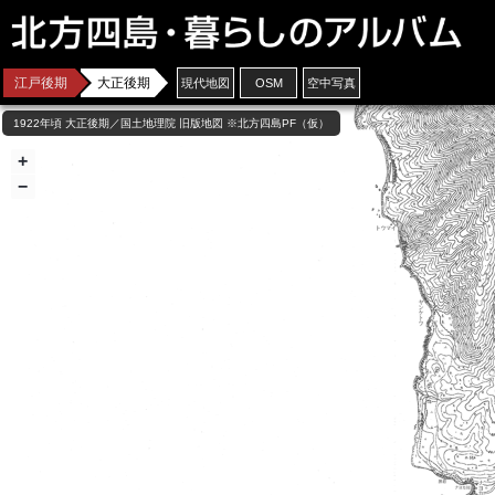
江戸後期
大正後期
現代
地図
OSM
空中写真
1922年頃 大正後期／国土地理院 旧版地図 ※北方四島PF（仮）
+
−