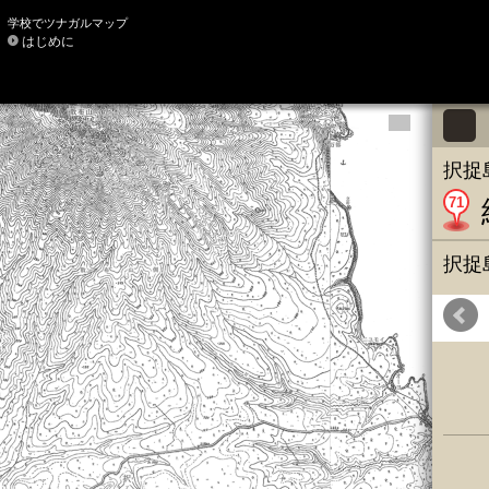
学校でツナガルマップ
はじめに
択捉
71
択捉
公益