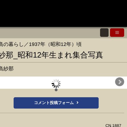
島の暮らし／1937年（昭和12年）頃
紗那_昭和12年生まれ集合写真
島紗那
社団法人千島歯舞諸島居住者連盟提供／小濱氏所蔵
コメント投稿フォーム
CN.1887