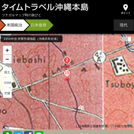
ツナガルマップ時の旅びと
米国統治
日本復帰
現代
1959年頃 米軍作成地図（沖縄本島全域）
+
−
国土
OSM
空撮
(上)沖縄県立図書館所蔵／(下)©国土地理院