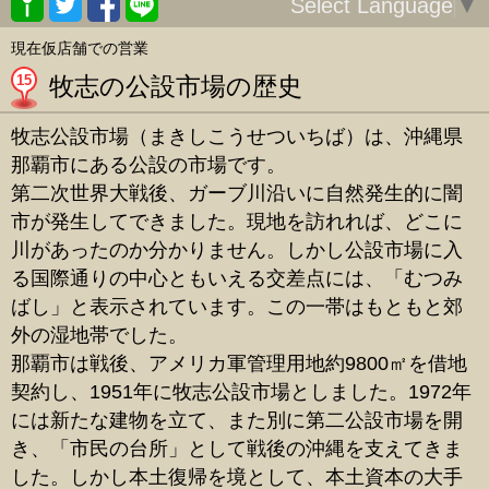
Select Language
▼
現在仮店舗での営業
15
牧志の公設市場の歴史
牧志公設市場（まきしこうせついちば）は、沖縄県
那覇市にある公設の市場です。
第二次世界大戦後、ガーブ川沿いに自然発生的に闇
市が発生してできました。現地を訪れれば、どこに
川があったのか分かりません。しかし公設市場に入
る国際通りの中心ともいえる交差点には、「むつみ
ばし」と表示されています。この一帯はもともと郊
外の湿地帯でした。
那覇市は戦後、アメリカ軍管理用地約9800㎡を借地
契約し、1951年に牧志公設市場としました。1972年
には新たな建物を立て、また別に第二公設市場を開
き、「市民の台所」として戦後の沖縄を支えてきま
した。しかし本土復帰を境として、本土資本の大手